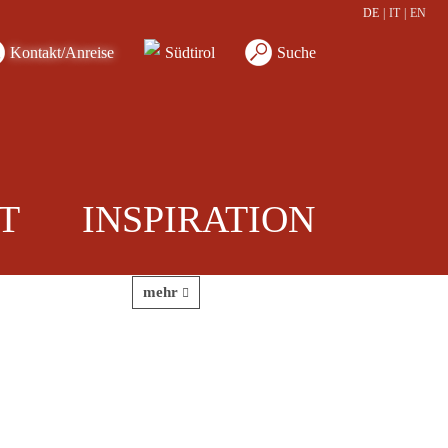
DE
|
IT
|
EN
Kontakt/Anreise
Südtirol
Suche
Platz-Anfrage
T
INSPIRATION
Reservierungsminimum drei Nächte. Für
kürzere Aufenthalte bitten wir Sie,...
mehr