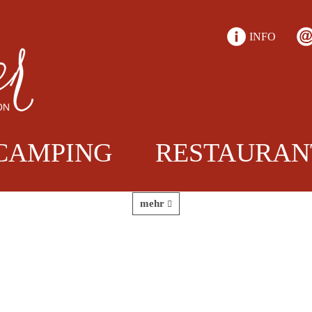
INFO
Anreise
CAMPING
RESTAURAN
Hier finden Sie aktuelle Infos zur Anreise über
den Brenner (Lueggbrücke) und...
mehr