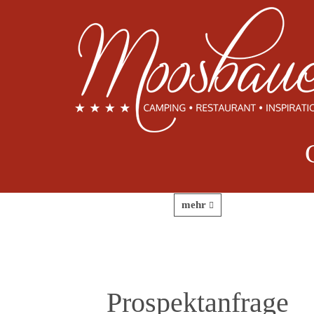
home
Kontakt/Anreise
Kontakt
Camping Moosbauer**** KG der
Sigbritsdotter Marit Kristina I-39100 Bozen ...
mehr
Prospektanfrage