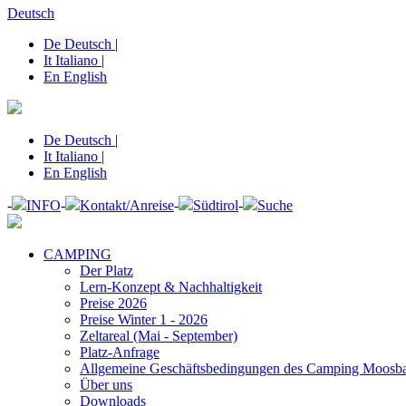
Deutsch
De
Deutsch
|
It
Italiano
|
En
English
De
Deutsch
|
It
Italiano
|
En
English
-
INFO
-
Kontakt/Anreise
-
Südtirol
-
Suche
CAMPING
Der Platz
Lern-Konzept & Nachhaltigkeit
Preise 2026
Preise Winter 1 - 2026
Zeltareal (Mai - September)
Platz-Anfrage
Allgemeine Geschäftsbedingungen des Camping Moosb
Über uns
Downloads