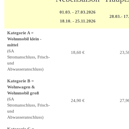
01.03. - 27.03.2026
28.03.- 17
18.10. - 25.11.2026
Kategorie A =
Wohnmobil klein -
mittel
(6A
18,60 €
23,5
Stromanschluss, Frisch-
und
Abwasseranschluss)
Kategorie B =
Wohnwagen &
Wohnmobil groß
(6A
24,90 €
27,9
Stromanschluss, Frisch-
und
Abwasseranschluss)