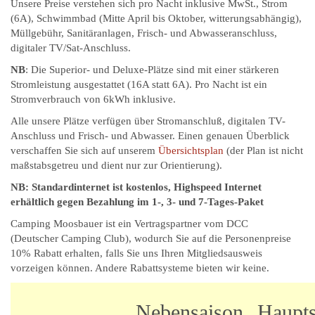
Unsere Preise verstehen sich pro Nacht inklusive MwSt., Strom
(6A), Schwimmbad (Mitte April bis Oktober, witterungsabhängig),
Müllgebühr, Sanitäranlagen, Frisch- und Abwasseranschluss,
digitaler TV/Sat-Anschluss.
NB
: Die Superior- und Deluxe-Plätze sind mit einer stärkeren
Stromleistung ausgestattet (16A statt 6A). Pro Nacht ist ein
Stromverbrauch von 6kWh inklusive.
Alle unsere Plätze verfügen über Stromanschluß, digitalen TV-
Anschluss und Frisch- und Abwasser. Einen genauen Überblick
verschaffen Sie sich auf unserem
Übersichtsplan
(der Plan ist nicht
maßstabsgetreu und dient nur zur Orientierung).
NB: Standardinternet ist kostenlos, Highspeed Internet
erhältlich gegen Bezahlung im 1-, 3- und 7-Tages-Paket
Camping Moosbauer ist ein Vertragspartner vom DCC
(Deutscher Camping Club), wodurch Sie auf die Personenpreise
10% Rabatt erhalten, falls Sie uns Ihren Mitgliedsausweis
vorzeigen können. Andere Rabattsysteme bieten wir keine.
Nebensaison
Haupts