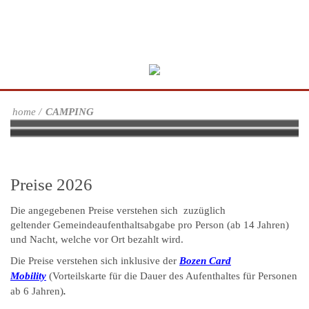
home
CAMPING
Die Stellplätze
Schwimmbad, Spielplatz, Mini Markt
Was wir sonst noch bieten
Nachhaltigkeit
Lern-Konzept am Platz
LernSanitärgebäude
LernKeller
Preise 2026
Die angegebenen Preise verstehen sich zuzüglich
geltender Gemeindeaufenthaltsabgabe pro Person (ab 14 Jahren)
und Nacht, welche vor Ort bezahlt wird.
Die Preise verstehen sich inklusive der
Bozen Card
Mobility
(Vorteilskarte für die Dauer des Aufenthaltes für Personen
ab 6 Jahren)
.