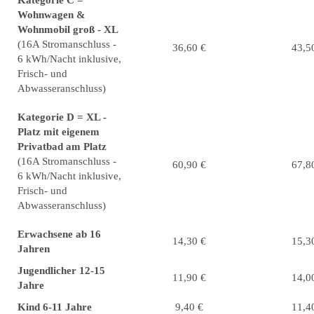
Kategorie C =
Wohnwagen &
Wohnmobil groß - XL
(16A Stromanschluss -
36,60 €
43,5
6 kWh/Nacht inklusive,
Frisch- und
Abwasseranschluss)
Kategorie D = XL -
Platz mit eigenem
Privatbad am Platz
(16A Stromanschluss -
60,90 €
67,8
6 kWh/Nacht inklusive,
Frisch- und
Abwasseranschluss)
Erwachsene ab 16
14,30 €
15,3
Jahren
Jugendlicher 12-15
11,90 €
14,0
Jahre
Kind 6-11 Jahre
9,40 €
11,4