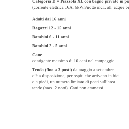
Categoria D = Piazzola XL con bagno privato in pi
(corrente elettrica 16A, 6kWh/notte incl., all. acque b
Adulti dai 16 anni
Ragazzi 12 - 15 anni
Bambini 6 - 11 anni
Bambini 2 - 5 anni
Cane
contigente massimo di 10 cani nel campeggio
Tenda (fino a 3 posti)
da maggio a settembre
c‘è a disposizione, per ospiti che arrivano in bici
o a piedi, un numero limitato di posti sull’area
tende (max. 2 notti). Cani non ammessi.