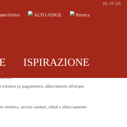
DE
|
IT
|
EN
atto/Arrivo
ALTO ADIGE
Ricerca
I nostri servizi
o didattico" sul
ina didattica
ampeggio
E
ISPIRAZIONE
ente alla reception.
mpiuti)
et wireless (a pagamento), allaccimento all'acque
lettrica, servizi sanitari, rifiuti e allacciamento