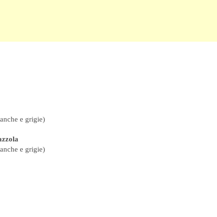
ianche e grigie)
azzola
ianche e grigie)