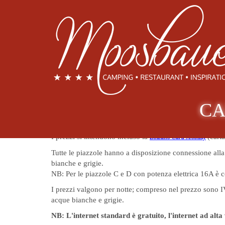
home
CAMPEGGIO
Fatevi un idea delle nostre piazzole. Cliccate sulle foto 
Le piazzole
Sostenibil
I Servizi sanitari 
Prezzi 2026
CA
I prezzi indicati si intedono esclusa la tassa di soggior
I prezzi si intendono incluso la
(cart
Bolzano Card Mobility
Tutte le piazzole hanno a disposizione connessione alla 
bianche e grigie.
NB: Per le piazzole C e D con potenza elettrica 16A è c
I prezzi valgono per notte; compreso nel prezzo sono IVA,
acque bianche e grigie.
NB: L'internet standard è gratuito, l'internet ad alta