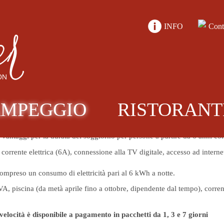
INFO
Cont
e decidete voi.
Piscina, parco
itÃ
"Concett
informativi
Cant
giochi,
c
Minimarket
MPEGGIO
RISTORANT
no a partire da una età di 14 anni compiuti. La tassa viene pagata direttam
a vantaggi per la durata del soggiorno per persone a partire da 6 anni co
corrente elettrica (6A), connessione alla TV digitale, accesso ad intern
ompreso un consumo di elettricità pari al 6 kWh a notte.
 piscina (da metà aprile fino a ottobre, dipendente dal tempo), corrente e
 velocità è disponibile a pagamento in pacchetti da 1, 3 e 7 giorni