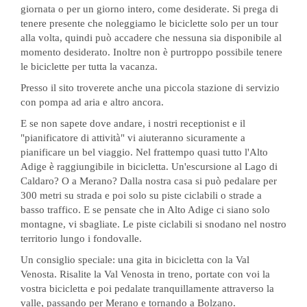
giornata o per un giorno intero, come desiderate. Si prega di
tenere presente che noleggiamo le biciclette solo per un tour
alla volta, quindi può accadere che nessuna sia disponibile al
momento desiderato. Inoltre non è purtroppo possibile tenere
le biciclette per tutta la vacanza.
Presso il sito troverete anche una piccola stazione di servizio
con pompa ad aria e altro ancora.
E se non sapete dove andare, i nostri receptionist e il
"pianificatore di attività" vi aiuteranno sicuramente a
pianificare un bel viaggio. Nel frattempo quasi tutto l'Alto
Adige è raggiungibile in bicicletta. Un'escursione al Lago di
Caldaro? O a Merano? Dalla nostra casa si può pedalare per
300 metri su strada e poi solo su piste ciclabili o strade a
basso traffico. E se pensate che in Alto Adige ci siano solo
montagne, vi sbagliate. Le piste ciclabili si snodano nel nostro
territorio lungo i fondovalle.
Un consiglio speciale: una gita in bicicletta con la Val
Venosta. Risalite la Val Venosta in treno, portate con voi la
vostra bicicletta e poi pedalate tranquillamente attraverso la
valle, passando per Merano e tornando a Bolzano.