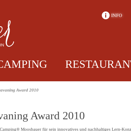
INFO
CAMPING
RESTAURAN
avaning Award 2010
aning Award 2010
nCamping® Moosbauer für sein innovatives und nachhaltiges Lern-K