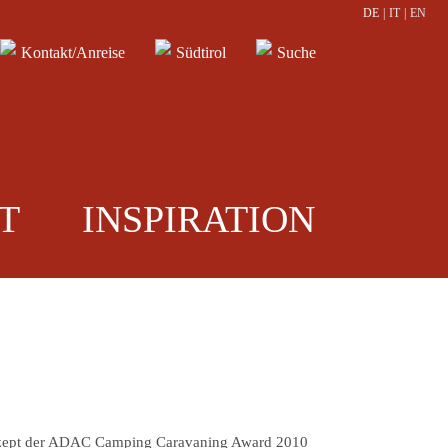
DE
|
IT
|
EN
Kontakt/Anreise
Südtirol
Suche
T
INSPIRATION
onzept der ADAC Camping Caravaning Award 2010