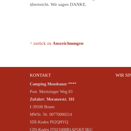
überreicht. Wir sagen DANKE.
< zurück zu
Auszeichnungen
KONTAKT
WIR SI
Camping Moosbauer ****
Post: Moritzinger Weg 83
Zufahrt: Meranerstr. 101
I-39100 Bozen
MWSt. Nr. 00770000214
SDI-Kodex P62QHVQ
CIN-Kodex IT021008B1AFO6Y3KU