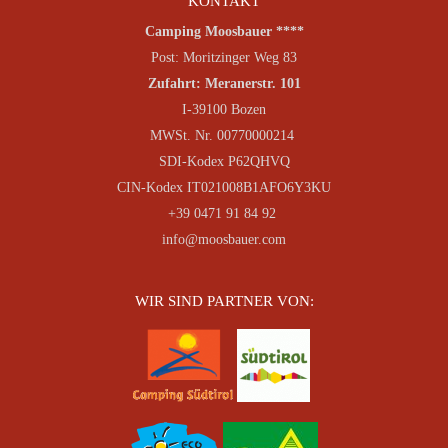
KONTAKT
Camping Moosbauer ****
Post: Moritzinger Weg 83
Zufahrt: Meranerstr. 101
I-39100 Bozen
MWSt. Nr. 00770000214
SDI-Kodex P62QHVQ
CIN-Kodex IT021008B1AFO6Y3KU
+39 0471 91 84 92
info@moosbauer.com
WIR SIND PARTNER VON: