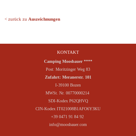
< zurück zu
Auszeichnungen
KONTAKT
Camping Moosbauer ****
Post: Moritzinger Weg 83
Zufahrt: Meranerstr. 101
I-39100 Bozen
MWSt. Nr. 00770000214
SDI-Kodex P62QHVQ
CIN-Kodex IT021008B1AFO6Y3KU
+39 0471 91 84 92
info@moosbauer.com