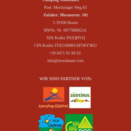
Post: Moritzinger Weg 83
Zufahrt: Meranerstr. 101
I-39100 Bozen
MWSt. Nr. 00770000214
SDI-Kodex P62QHVQ
CIN-Kodex IT021008B1AFO6Y3KU
+39 0471 91 84 92
info@moosbauer.com
WIR SIND PARTNER VON: