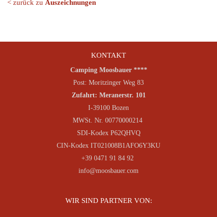
< zurück zu
Auszeichnungen
KONTAKT
Camping Moosbauer ****
Post: Moritzinger Weg 83
Zufahrt: Meranerstr. 101
I-39100 Bozen
MWSt. Nr. 00770000214
SDI-Kodex P62QHVQ
CIN-Kodex IT021008B1AFO6Y3KU
+39 0471 91 84 92
info@moosbauer.com
WIR SIND PARTNER VON: