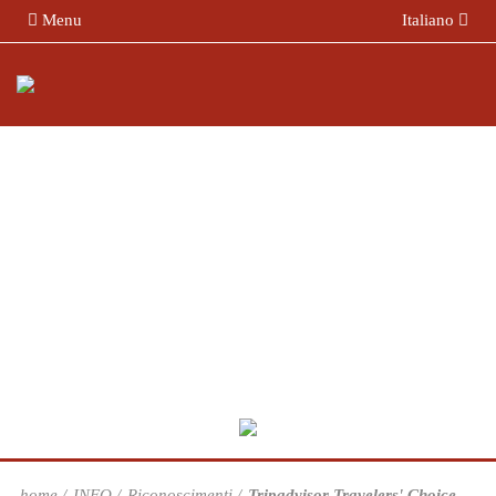
Menu
Italiano
home
INFO
Riconoscimenti
Tripadvisor Travelers' Choice